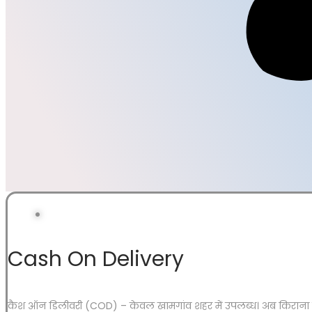
Cash On Delivery
कैश ऑन डिलीवरी (COD) – केवल खामगांव शहर में उपलब्ध। अब किराना 