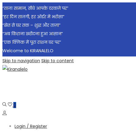
“ताज़ा सामान, सीधे आपके दरवाज़े पर”
“हर दिन ताज़गी, हर ऑर्डर में भरोसा”
“खेत से घर तक – शुद्ध और ताज़ा”
“अब किराना खरीदना हुआ आसान”
“एक क्लिक में पूरा राशन घर पर”
Welcome to KIRANALELO
Skip to navigation
Skip to content
0
Login / Register